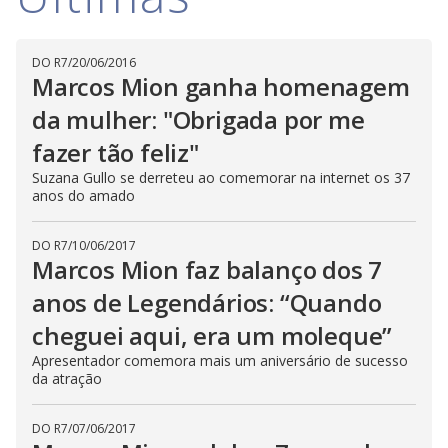
i
DO R7
/
20/06/2016
d
Marcos Mion ganha homenagem
da mulher: "Obrigada por me
e
fazer tão feliz"
Suzana Gullo se derreteu ao comemorar na internet os 37
anos do amado
o
DO R7
/
10/06/2017
Marcos Mion faz balanço dos 7
anos de Legendários: “Quando
cheguei aqui, era um moleque”
Apresentador comemora mais um aniversário de sucesso
da atração
DO R7
/
07/06/2017