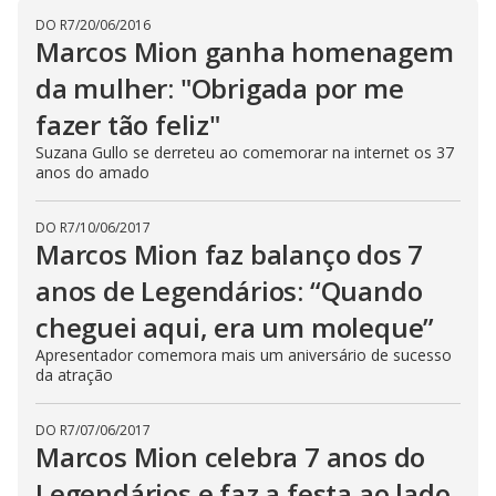
i
DO R7
/
20/06/2016
d
Marcos Mion ganha homenagem
da mulher: "Obrigada por me
e
fazer tão feliz"
Suzana Gullo se derreteu ao comemorar na internet os 37
anos do amado
o
DO R7
/
10/06/2017
Marcos Mion faz balanço dos 7
anos de Legendários: “Quando
cheguei aqui, era um moleque”
Apresentador comemora mais um aniversário de sucesso
da atração
DO R7
/
07/06/2017
Marcos Mion celebra 7 anos do
Legendários e faz a festa ao lado