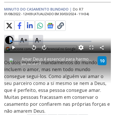
MINUTO DO CASAMENTO BLINDADO
|
Do R7
01/08/2022 - 12H09
(ATUALIZADO EM
30/03/2024 - 11H34
)
A+
A-
L
o
a
Adicione como fonte preferencial no Google
d
C
P
V
A
P
F
e
o
l
o
v
u
Opens in new window
d
m
a
l
a
l
:
Amar Deus é essencial para harmonia do casamento | Minuto do Casamento Blindado
p
y
t
n
l
10
1
Os dois maiores mandamentos do mundo
a
a
ç
s
4
por
RecordTV
r
r
a
c
.
t
1
r
l
r
7
incluem o amor, mas nem todo mundo
i
0
1
e
4
l
s
0
e
%
h
consegue segui-los. Como alguém vai amar o
e
s
n
a
g
e
r
u
g
seu parceiro como a si mesmo se nem a Deus,
n
u
a
d
n
o
d
que é perfeito, essa pessoa consegue amar.
s
o
s
Muitas pessoas fracassam em conservar o
y
casamento por confiarem nas próprias forças e
não amarem Deus.
M
u