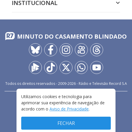
INSTITUCIONAL
MINUTO DO CASAMENTO BLINDADO
Todos os direitos reservados - 2009-
2026
- Rádio e Televisão Record S.A
Utilizamos cookies e tecnologia para
CARREIRA
FALE CONOSCO
PRIVACIDADE
aprimorar sua experiência de navegação de
TERMOS E CONDIÇÕES DE USO
acordo com o
Aviso de Privacidade
.
FECHAR