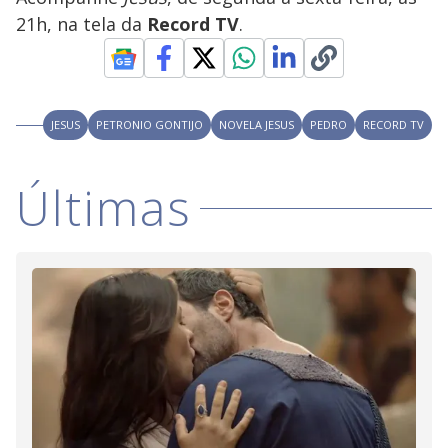
21h, na tela da
Record TV
.
JESUS
PETRONIO GONTIJO
NOVELA JESUS
PEDRO
RECORD TV
Últimas