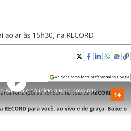
vai ao ar às 15h30, na RECORD
Adicione como fonte preferencial no Google
Play
Opens in new window
Jesus se reencontra com João Batista e dá início a uma nova missão | Jesus
Rever
rta-feira (20) às 15h30h, na tela da
RECORD
.
14
Video
 RECORD para você, ao vivo e de graça. Baixe o