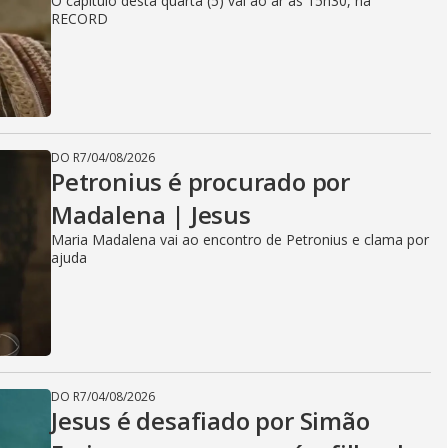
O capítulo desta quarta (5) vai ao ar às 15h30, na
RECORD
DO R7
/
04/08/2026
Petronius é procurado por
Madalena | Jesus
Maria Madalena vai ao encontro de Petronius e clama por
ajuda
DO R7
/
04/08/2026
Jesus é desafiado por Simão