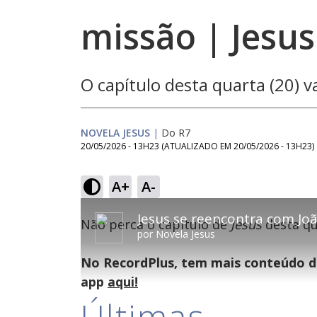
missão | Jesus
O capítulo desta quarta (20) 
NOVELA JESUS
|
Do R7
20/05/2026 - 13H23
(ATUALIZADO EM
20/05/2026 - 13H23
)
A+
A-
This
is
Não perca o capítulo de
Jesus
desta qua
a
por
Novela Jesus
modal
window.
This
No RecordPlus, tem mais conteúdo da
modal
can
app
aqui!
be
closed
Últimas
by
pressing