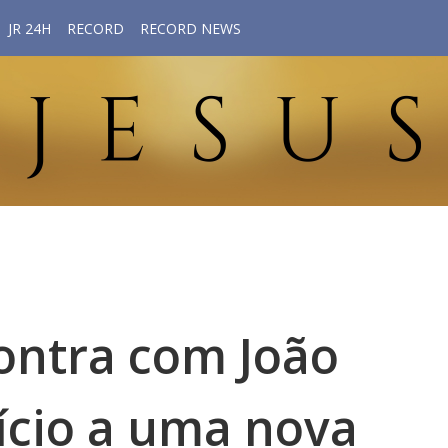
JR 24H
RECORD
RECORD NEWS
contra com João
nício a uma nova