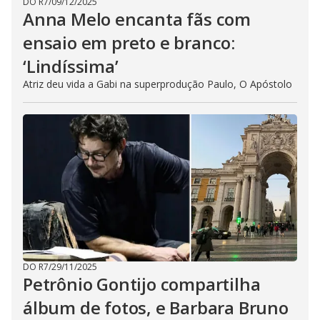
DO R7
/
09/12/2025
Anna Melo encanta fãs com
ensaio em preto e branco:
‘Lindíssima’
Atriz deu vida a Gabi na superprodução Paulo, O Apóstolo
DO R7
/
29/11/2025
Petrônio Gontijo compartilha
álbum de fotos, e Barbara Bruno