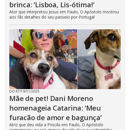
brinca: ‘Lisboa, Lis-ótima!’
Ator que interpretou Jesus em Paulo, O Apóstolo mostrou
aos fãs detalhes do seu passeio por Portugal
DO R7
/
19/11/2025
Mãe de pet! Dani Moreno
homenageia Catarina: ‘Meu
furacão de amor e bagunça’
Atriz que deu vida a Priscila em Paulo, O Apóstolo
comemorou os seis meses de vida da sua cachorrinha