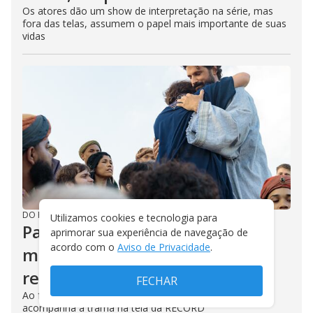
Os atores dão um show de interpretação na série, mas
fora das telas, assumem o papel mais importante de suas
vidas
DO R7
/
08/08/2025
Utilizamos cookies e tecnologia para
Paulo, O Apóstolo: confira sete
aprimorar sua experiência de navegação de
acordo com o
Aviso de Privacidade
.
momentos emocionantes da
reunião em Corinto
FECHAR
Ao falar de Jesus, Paulo levou reflexão ao público que
acompanha a trama na tela da RECORD