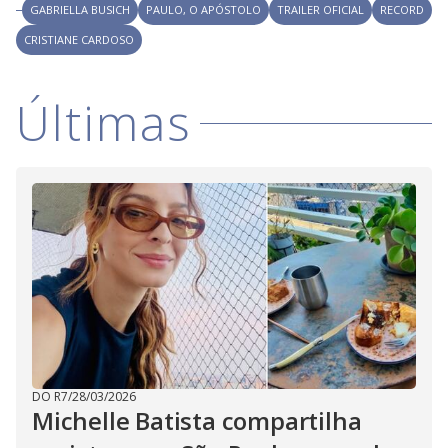
GABRIELLA BUSICH
PAULO, O APÓSTOLO
TRAILER OFICIAL
RECORD
CRISTIANE CARDOSO
Últimas
DO R7
/
28/03/2026
Michelle Batista compartilha