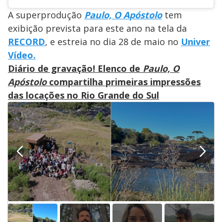
A superprodução
Paulo, O Apóstolo
tem
exibição prevista para este ano na tela da
RECORD
, e estreia no dia 28 de maio no
Univer
Vídeo.
Diário de gravação! Elenco de
Paulo, O
Apóstolo
compartilha primeiras impressões
das locações no Rio Grande do Sul