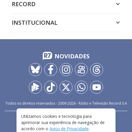
RECORD
INSTITUCIONAL
NOVIDADES
Todos os direitos reservados - 2009-
2026
- Rádio e Televisão Record S.A
Utilizamos cookies e tecnologia para
CARREIRA
FALE CONOSCO
PRIVACIDADE
aprimorar sua experiência de navegação de
TERMOS E CONDIÇÕES DE USO
acordo com o
Aviso de Privacidade
.