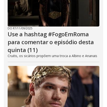
DO R7
/
11/09/2025
Use a hashtag #FogoEmRoma
para comentar o episódio desta
quinta (11)
Cruéis, os sicários propõem uma troca a Albino e Ananais