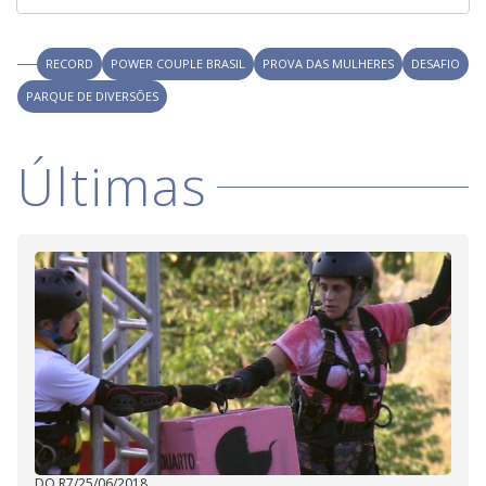
RECORD
POWER COUPLE BRASIL
PROVA DAS MULHERES
DESAFIO
PARQUE DE DIVERSÕES
Últimas
DO R7
/
25/06/2018