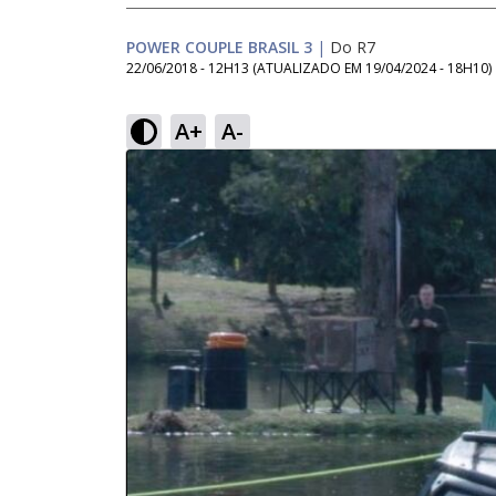
POWER COUPLE BRASIL 3
|
Do R7
22/06/2018 - 12H13
(ATUALIZADO EM
19/04/2024 - 18H10
)
A+
A-