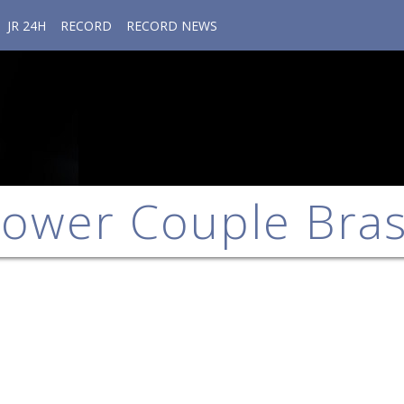
JR 24H
RECORD
RECORD NEWS
ower Couple Bras