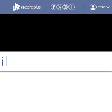
Entrar
il