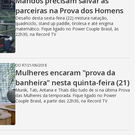
Maridos precisam salvar as
parceiras na Prova dos Homens
Desafio desta sexta-feira (22) mistura natação,
quadriciclo, stand up paddle, tirolesa e até enigma
matemático. Fique ligado no Power Couple Brasil, às
22h30, na Record TV
DO R7
/
21/06/2018
Mulheres encaram "prova da
banheira" nesta quinta-feira (21)
Munik, Tati, Aritana e Thaís dão tudo de si na última Prova
das Mulheres da temporada. Fique ligado no Power
Couple Brasil, a partir das 22h30, na Record TV