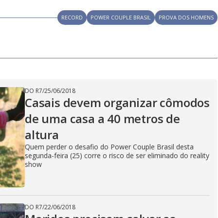
RECORD
POWER COUPLE BRASIL
PROVA DOS HOMENS
DO R7
/
25/06/2018
Casais devem organizar cômodos
de uma casa a 40 metros de
altura
Quem perder o desafio do Power Couple Brasil desta
segunda-feira (25) corre o risco de ser eliminado do reality
show
DO R7
/
22/06/2018