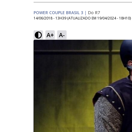
POWER COUPLE BRASIL 3
|
Do R7
14/06/2018 - 13H39
(ATUALIZADO EM
19/04/2024 - 18H10
)
A+
A-