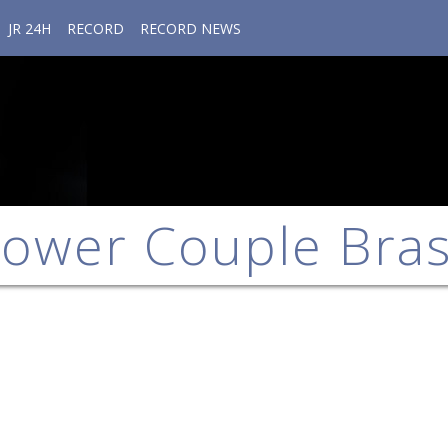
JR 24H
RECORD
RECORD NEWS
ower Couple Bras