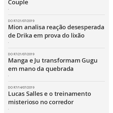
Couple
.
DO R7
/
21/07/2019
Mion analisa reação desesperada
de Drika em prova do lixão
.
DO R7
/
21/07/2019
Manga e Ju transformam Gugu
em mano da quebrada
.
DO R7
/
14/07/2019
Lucas Salles e o treinamento
misterioso no corredor
.