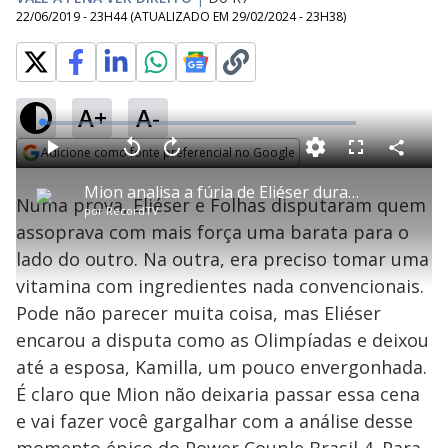
22/06/2019 - 23H44
(ATUALIZADO EM
29/02/2024 - 23H38
)
A+
A-
L
o
a
Adicione como fonte preferencial no Google
d
C
P
V
A
P
F
e
o
l
o
v
u
Opens in new window
d
m
a
l
a
l
:
Mion analisa a fúria de Eliéser durante disputa contra Folhas
p
y
t
n
l
0
Numa prova, Eliéser e Folhas disputaram quem
a
a
ç
s
.
por
RecordTV
r
r
a
c
9
t
1
r
l
r
9
assoprava com mais força uma barata para o
i
0
1
e
%
l
s
0
e
h
lado do outro. Na outra, era preciso tomar uma
e
s
n
a
g
e
r
u
g
vitamina com ingredientes nada convencionais.
n
u
a
d
n
o
d
Pode não parecer muita coisa, mas Eliéser
s
o
s
encarou a disputa como as Olimpíadas e deixou
y
até a esposa, Kamilla, um pouco envergonhada.
É claro que Mion não deixaria passar essa cena
M
V
u
d
e vai fazer você gargalhar com a análise desse
o