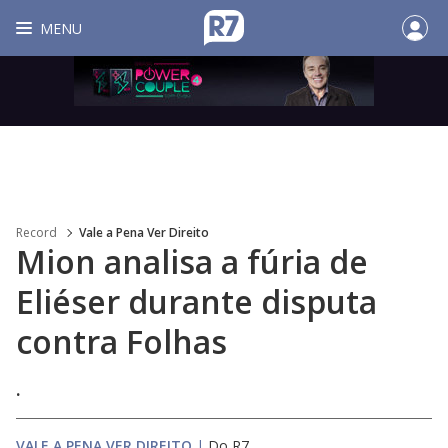
MENU
Record
Vale a Pena Ver Direito
Mion analisa a fúria de
Eliéser durante disputa
contra Folhas
.
VALE A PENA VER DIREITO
|
Do R7