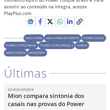
momento épico do Power Couple Brasil 4. Para
i
assistir ao conteúdo na íntegra, acesse
PlayPlus.com
d
e
VALE A PENA
VALE A PENA VER DIREITO
POWER COUPLE
POWER COUPLE BRASIL
POWER COUPLE BRASIL 4
HUMOR
o
MARCOS MION
MIONZINHO
Últimas
DO R7
/
21/07/2019
Mion compara sintonia dos
casais nas provas do Power