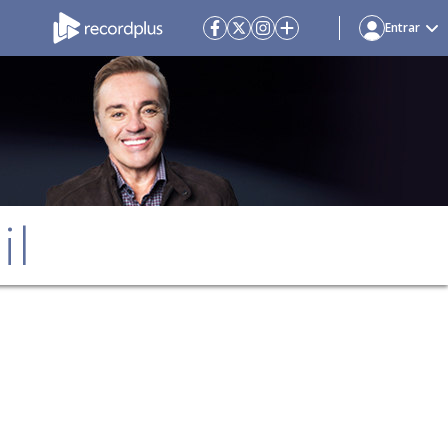
Entrar
il