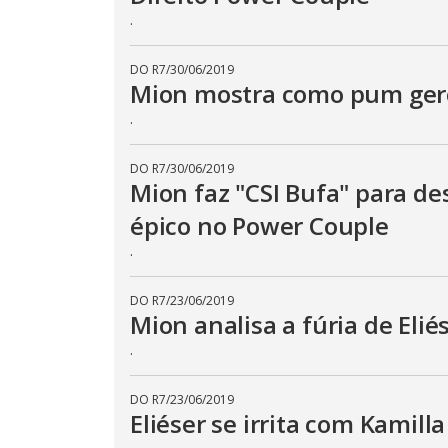
.
DO R7
/
30/06/2019
Mion mostra como pum gero
.
DO R7
/
30/06/2019
Mion faz "CSI Bufa" para d
épico no Power Couple
.
DO R7
/
23/06/2019
Mion analisa a fúria de Eli
.
DO R7
/
23/06/2019
Eliéser se irrita com Kamill