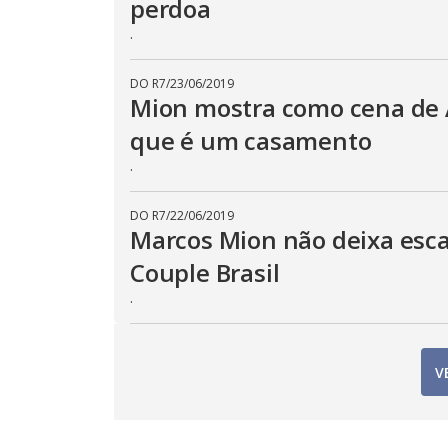
perdoa
.
DO R7
/
23/06/2019
Mion mostra como cena de 
que é um casamento
.
DO R7
/
22/06/2019
Marcos Mion não deixa esc
Couple Brasil
.
V