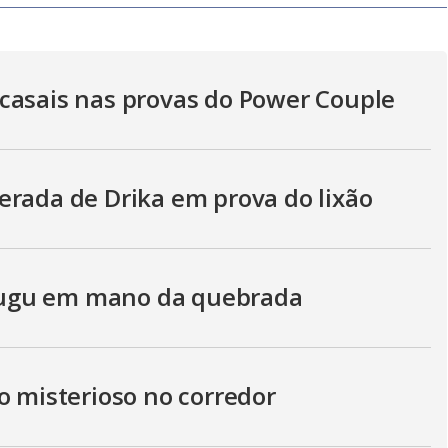
y
V
casais nas provas do Power Couple
i
erada de Drika em prova do lixão
d
ugu em mano da quebrada
e
o
o misterioso no corredor