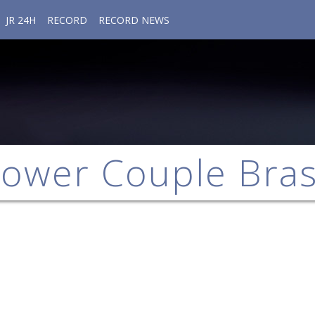
JR 24H
RECORD
RECORD NEWS
ower Couple Bras