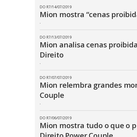
DO R7
/
14/07/2019
Mion mostra “cenas proibid
.
DO R7
/
13/07/2019
Mion analisa cenas proibid
Direito
.
DO R7
/
07/07/2019
Mion relembra grandes mom
Couple
.
DO R7
/
06/07/2019
Mion mostra tudo o que o pú
Direito Power Couple