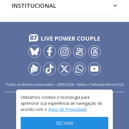
INSTITUCIONAL
LIVE POWER COUPLE
Todos os direitos reservados - 2009-
2026
- Rádio e Televisão Record S.A
Utilizamos cookies e tecnologia para
CARREIRA
FALE CONOSCO
PRIVACIDADE
aprimorar sua experiência de navegação de
TERMOS E CONDIÇÕES DE USO
acordo com o
Aviso de Privacidade
.
FECHAR