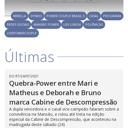
1
r
l
r
8
i
0
1
e
%
l
s
0
e
h
e
s
n
a
g
e
r
u
g
MIRELLA
DYNHO
POWER COUPLE BRASIL 5
CASAL
PROGRAMA
n
u
a
d
n
o
d
REDES SOCIAIS
MANSÃO POWER
LIDI LISBOA
POLÊMICAS
s
o
s
LIVEPOWERCOUPLE
y
M
Últimas
V
u
d
o
i
DO R7
/
24/07/2021
Quebra-Power entre Mari e
d
Matheus e Deborah e Bruno
marca Cabine de Descompressão
e
A dupla vencedora e o casal vice-campeão falaram sobre a
convivência na Mansão, e rolou até treta na edição
especial da Cabine de Descompressão, que aconteceu na
madrugada deste sábado (24)