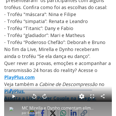
“presentearam” os participantes com alguns
troféus. Confira como foi as escolhas do casal:
- Troféu "máscara": Nina e Filipe
- Troféu “simpatia”: Renata e Leandro
- Troféu “Titanic”: Dany e Fabio
- Troféu “gladiador”: Mari e Matheus
- Troféu “Poderoso Chefão”: Deborah e Bruno
No fim da Live, Mirella e Dynho receberam
ainda o troféu “Se ela dança eu danço”.
Quer rever as provas, emoções e acompanhar a
transmissão 24 horas do reality? Acesse o
PlayPlus.com
Veja também a
Cabine de Descompressão
no
PlayPlus.
L
o
a
Assista a Live Power Couple na íntegra:
d
C
P
V
A
P
F
e
o
l
o
v
u
d
m
a
l
a
l
:
MC Mirella e Dynho comentam eliminação e comportamento dos ex-colegas - Live Power Couple
p
y
t
n
l
0
a
a
ç
s
.
por
RecordTV
r
r
a
c
2
t