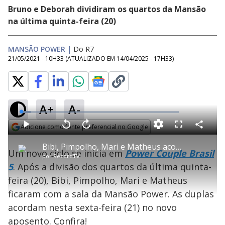
Bruno e Deborah dividiram os quartos da Mansão
na última quinta-feira (20)
MANSÃO POWER
|
Do R7
21/05/2021 - 10H33
(ATUALIZADO EM
14/04/2025 - 17H33
)
A+
A-
L
o
a
Adicione como fonte preferencial no Google
d
C
P
V
A
P
F
e
o
l
o
v
u
Opens in new window
d
m
a
l
a
l
:
Bibi, Pimpolho, Mari e Matheus acordam na sala - Power Couple Brasil 5
p
y
t
n
l
6
Um novo ciclo se inicia em
Power Couple Brasil
a
a
ç
s
.
por
RecordTV
r
r
a
c
1
t
1
r
l
r
0
5
. Após a divisão dos quartos da última quinta-
i
0
1
e
%
l
s
0
e
h
feira (20), Bibi, Pimpolho, Mari e Matheus
e
s
n
a
g
e
r
u
g
ficaram com a sala da Mansão Power. As duplas
n
u
a
d
n
o
d
acordam nesta sexta-feira (21) no novo
s
o
s
aposento. Confira!