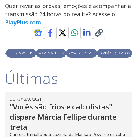
y
Quer rever as provas, emoções e acompanhar a
transmissão 24 horas do reality? Acesse o
M
V
u
d
PlayPlus.com
o
i
BIBI PIMPOLHO
MARI MATHEUS
POWER COUPLE
DIVISÃO QUARTOS
d
Últimas
e
o
DO R7
/
13/05/2021
"Vocês são frios e calculistas",
dispara Márcia Fellipe durante
treta
Cantora tumultuou a cozinha da Mansão Power e discutiu