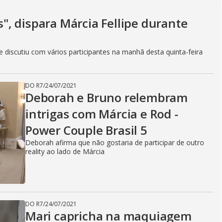
V
as", dispara Márcia Fellipe durante
i
discutiu com vários participantes na manhã desta quinta-feira
d
DO R7
/
24/07/2021
Deborah e Bruno relembram
e
intrigas com Márcia e Rod -
Power Couple Brasil 5
Deborah afirma que não gostaria de participar de outro
o
reality ao lado de Márcia
DO R7
/
24/07/2021
Mari capricha na maquiagem