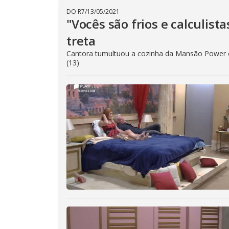
DO R7
/
13/05/2021
"Vocês são frios e calculist
treta
Cantora tumultuou a cozinha da Mansão Power e 
(13)