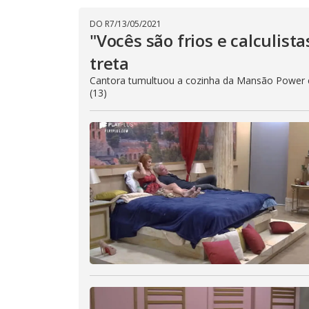
DO R7
/
13/05/2021
"Vocês são frios e calculist
treta
Cantora tumultuou a cozinha da Mansão Power e 
(13)