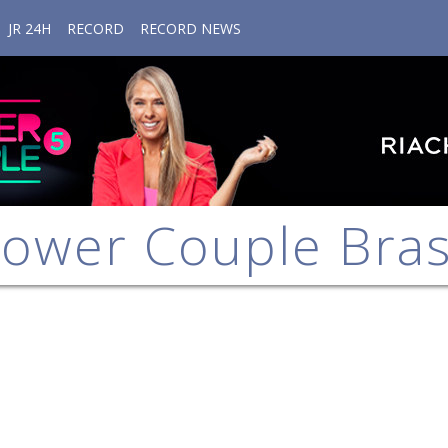
JR 24H
RECORD
RECORD NEWS
ower Couple Bras