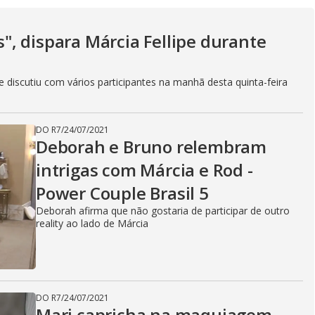
V
as", dispara Márcia Fellipe durante
i
discutiu com vários participantes na manhã desta quinta-feira
d
DO R7
/
24/07/2021
Deborah e Bruno relembram
intrigas com Márcia e Rod -
e
Power Couple Brasil 5
Deborah afirma que não gostaria de participar de outro
reality ao lado de Márcia
o
DO R7
/
24/07/2021
Mari capricha na maquiagem