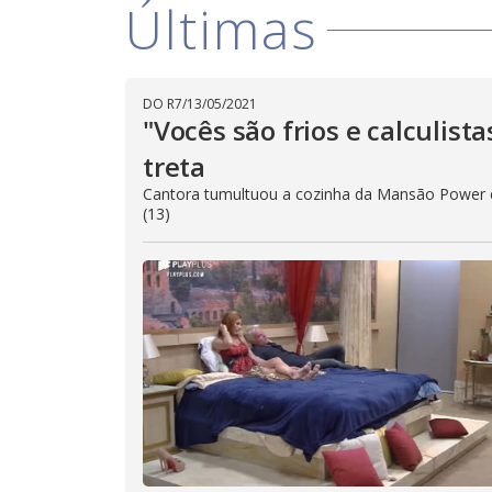
Últimas
DO R7
/
13/05/2021
"Vocês são frios e calculist
treta
Cantora tumultuou a cozinha da Mansão Power e 
(13)