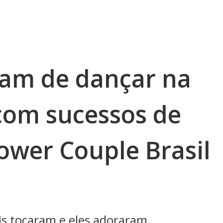
bam de dançar na
com sucessos de
ower Couple Brasil
nis tocaram e eles adoraram