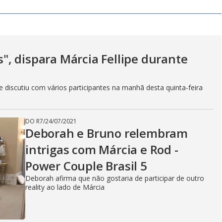
y
V
as", dispara Márcia Fellipe durante
i
discutiu com vários participantes na manhã desta quinta-feira
d
DO R7
/
24/07/2021
Deborah e Bruno relembram
e
intrigas com Márcia e Rod -
Power Couple Brasil 5
Deborah afirma que não gostaria de participar de outro
o
reality ao lado de Márcia