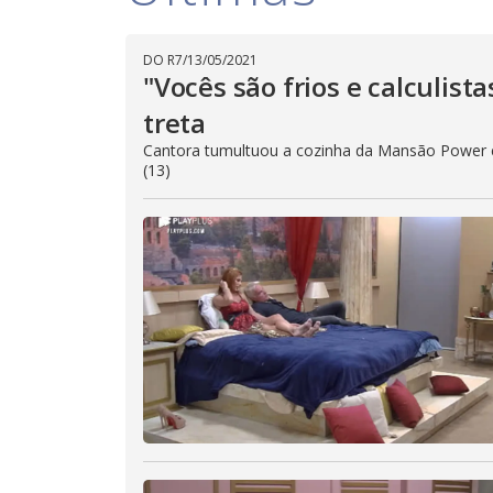
DO R7
/
13/05/2021
"Vocês são frios e calculist
treta
Cantora tumultuou a cozinha da Mansão Power e 
(13)