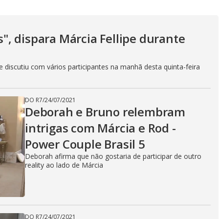
V
as", dispara Márcia Fellipe durante
i
discutiu com vários participantes na manhã desta quinta-feira
d
DO R7
/
24/07/2021
Deborah e Bruno relembram
e
intrigas com Márcia e Rod -
Power Couple Brasil 5
Deborah afirma que não gostaria de participar de outro
o
reality ao lado de Márcia
DO R7
/
24/07/2021