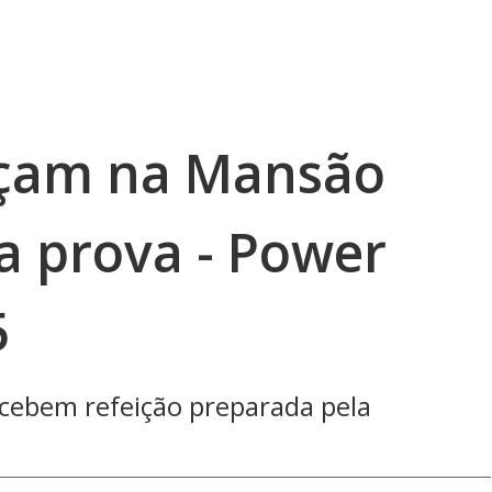
çam na Mansão
a prova - Power
5
ecebem refeição preparada pela