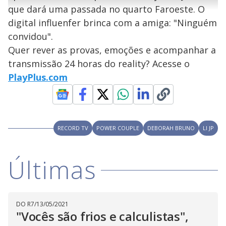
r
u
g
que dará uma passada no quarto Faroeste. O
n
u
a
d
n
o
d
digital influenfer brinca com a amiga: "Ninguém
s
o
s
convidou".
y
Quer rever as provas, emoções e acompanhar a
transmissão 24 horas do reality? Acesse o
M
V
u
d
PlayPlus.com
o
i
RECORD TV
POWER COUPLE
DEBORAH BRUNO
LI JP
d
Últimas
e
o
DO R7
/
13/05/2021
"Vocês são frios e calculistas",