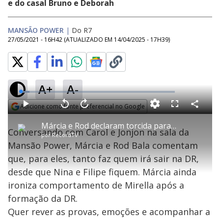
e do casal Bruno e Deborah
MANSÃO POWER
|
Do R7
27/05/2021 - 16H42
(ATUALIZADO EM
14/04/2025 - 17H39
)
A+
A-
L
o
a
Adicione como fonte preferencial no Google
d
C
P
V
A
P
F
e
o
l
o
v
u
Opens in new window
d
m
a
l
a
l
:
Márcia e Rod declaram torcida para que Nina e Filipe voltem da DR - Power Couple Brasil 5
p
y
t
n
l
5
Conversando com Carol e Jonjon na sala da
a
a
ç
s
.
por
RecordTV
r
r
a
c
6
t
1
r
l
r
0
Mansão Power, Márcia e Rod Bala comentam
i
0
1
e
%
l
s
0
e
h
que, para eles, tanto faz quem irá sair na DR,
e
s
n
a
g
e
r
u
g
desde que Nina e Filipe fiquem. Márcia ainda
n
u
a
d
n
o
d
ironiza comportamento de Mirella após a
s
o
s
formação da DR.
y
Quer rever as provas, emoções e acompanhar a