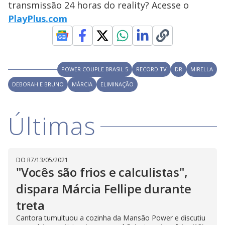
transmissão 24 horas do reality? Acesse o
M
V
u
d
PlayPlus.com
o
i
POWER COUPLE BRASIL 5
RECORD TV
DR
MIRELLA
d
DEBORAH E BRUNO
MÁRCIA
ELIMINAÇÃO
e
Últimas
o
DO R7
/
13/05/2021
"Vocês são frios e calculistas",
dispara Márcia Fellipe durante
treta
Cantora tumultuou a cozinha da Mansão Power e discutiu