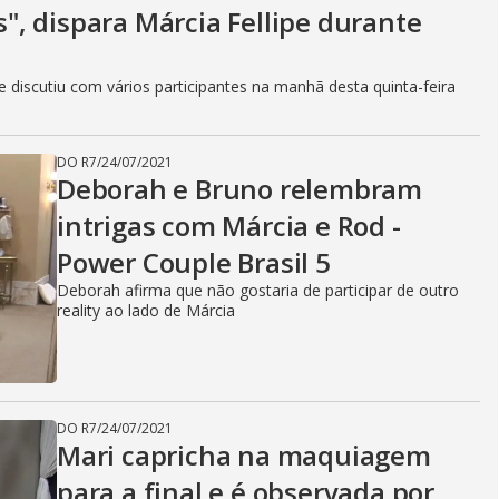
V
as", dispara Márcia Fellipe durante
i
discutiu com vários participantes na manhã desta quinta-feira
d
DO R7
/
24/07/2021
Deborah e Bruno relembram
intrigas com Márcia e Rod -
e
Power Couple Brasil 5
Deborah afirma que não gostaria de participar de outro
reality ao lado de Márcia
o
DO R7
/
24/07/2021
Mari capricha na maquiagem
para a final e é observada por