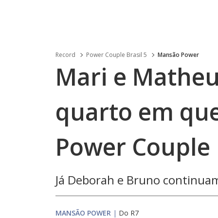
Record
Power Couple Brasil 5
Mansão Power
Mari e Math
quarto em que
Power Couple B
Já Deborah e Bruno continuam
MANSÃO POWER
|
Do R7