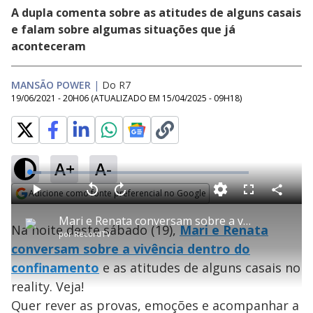
A dupla comenta sobre as atitudes de alguns casais
e falam sobre algumas situações que já
aconteceram
MANSÃO POWER
|
Do R7
19/06/2021 - 20H06
(ATUALIZADO EM
15/04/2025 - 09H18
)
A+
A-
L
o
a
Adicione como fonte preferencial no Google
d
C
P
V
A
P
F
e
o
l
o
v
u
Opens in new window
d
m
a
l
a
l
:
Mari e Renata conversam sobre a vivência no reality - Power Couple Brasil 5
p
y
t
n
l
5
Na noite deste sábado (19),
Mari e Renata
a
a
ç
s
.
por
RecordTV
r
r
a
c
3
t
1
r
l
r
0
conversam sobre a vivência dentro do
i
0
1
e
%
l
s
0
e
h
confinamento
e
e as atitudes de alguns casais no
s
n
a
g
e
r
u
g
reality. Veja!
n
u
a
d
n
o
d
Quer rever as provas, emoções e acompanhar a
s
o