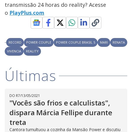
s
transmissão 24 horas do reality? Acesse
y
o
PlayPlus.com
M
V
u
d
o
i
RECORD
POWER COUPLE
POWER COUPLE BRASIL 5
MARI
RENATA
VIVENCIA
REALITY
d
Últimas
e
o
DO R7
/
13/05/2021
"Vocês são frios e calculistas",
dispara Márcia Fellipe durante
treta
Cantora tumultuou a cozinha da Mansão Power e discutiu