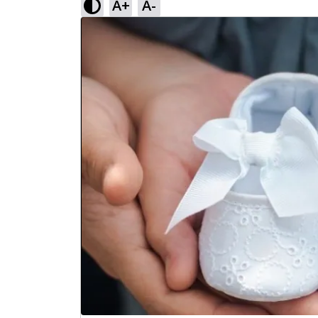
A+
A-