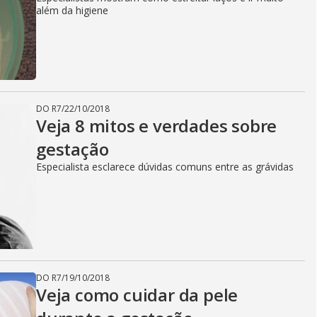
além da higiene
DO R7
/
22/10/2018
Veja 8 mitos e verdades sobre
gestação
Especialista esclarece dúvidas comuns entre as grávidas
DO R7
/
19/10/2018
Veja como cuidar da pele