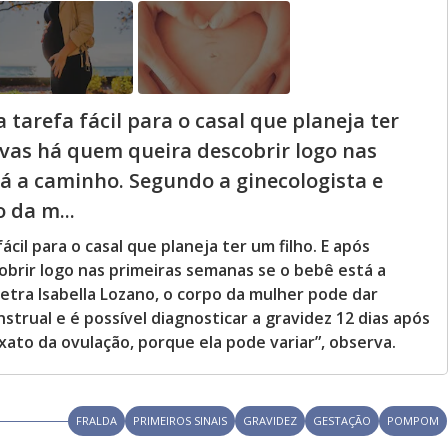
tarefa fácil para o casal que planeja ter
ivas há quem queira descobrir logo nas
á a caminho. Segundo a ginecologista e
 da m...
cil para o casal que planeja ter um filho. E após
brir logo nas primeiras semanas se o bebê está a
etra Isabella Lozano, o corpo da mulher pode dar
trual e é possível diagnosticar a gravidez 12 dias após
 exato da ovulação, porque ela pode variar”, observa.
FRALDA
PRIMEIROS SINAIS
GRAVIDEZ
GESTAÇÃO
POMPOM