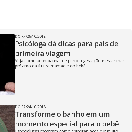
DO R7
/
26/10/2018
Psicóloga dá dicas para pais de
primeira viagem
Veja como acompanhar de perto a gestação e estar mais
próximo da futura mamãe e do bebê
DO R7
/
24/10/2018
Transforme o banho em um
momento especial para o bebê
Especialistas mostram como estreitar laços e ir muito