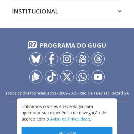
INSTITUCIONAL
PROGRAMA DO GUGU
Todos os direitos reservados - 2009-
2026
- Rádio e Televisão Record S.A
Utilizamos cookies e tecnologia para
CARREIRA
FALE CONOSCO
PRIVACIDADE
aprimorar sua experiência de navegação de
TERMOS E CONDIÇÕES DE USO
acordo com o
Aviso de Privacidade
.
FECHAR