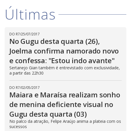
i
Últimas
d
DO R7
/
25/07/2017
No Gugu desta quarta (26),
e
Joelma confirma namorado novo
o
e confessa: "Estou indo avante"
Sertanejo Gian também é entrevistado com exclusividade,
a partir das 22h30
DO R7
/
02/05/2017
Maiara e Maraísa realizam sonho
de menina deficiente visual no
Gugu desta quarta (03)
No palco da atração, Felipe Araújo anima a plateia com os
sucessos