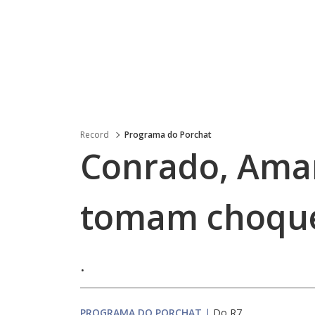
Record
Programa do Porchat
Conrado, Amar
tomam choque
.
PROGRAMA DO PORCHAT
|
Do R7