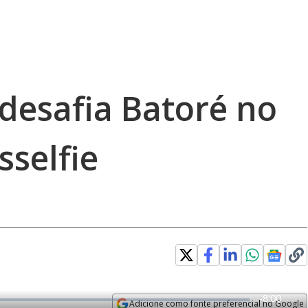
desafia Batoré no
sselfie
R
-
8:00
Adicione como fonte preferencial no Google