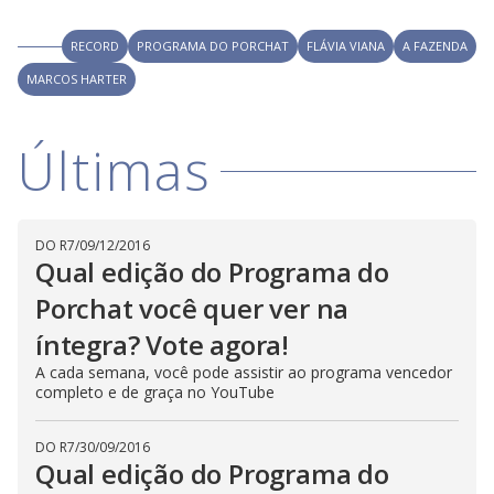
y
M
V
u
RECORD
PROGRAMA DO PORCHAT
FLÁVIA VIANA
A FAZENDA
d
o
MARCOS HARTER
i
Últimas
d
e
DO R7
/
09/12/2016
Qual edição do Programa do
Porchat você quer ver na
o
íntegra? Vote agora!
A cada semana, você pode assistir ao programa vencedor
completo e de graça no YouTube
DO R7
/
30/09/2016
Qual edição do Programa do