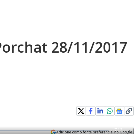
orchat 28/11/2017
R
-
17:12
Adicione como fonte preferencial no Google