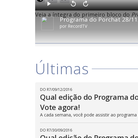
o
a
d
P
V
A
e
l
o
v
d
Veja a íntegra do primeiro bloco do
Pr
a
l
a
:
Programa do Porchat 28/11/
y
t
n
0
a
ç
.
r
a
9
por
RecordTV
1
r
5
0
1
%
s
0
e
s
g
e
u
g
n
u
d
n
o
d
s
o
s
Últimas
M
u
d
o
DO R7
/
09/12/2016
Qual edição do Programa do
Vote agora!
A cada semana, você pode assistir ao programa
DO R7
/
30/09/2016
Qual edição do Programa do