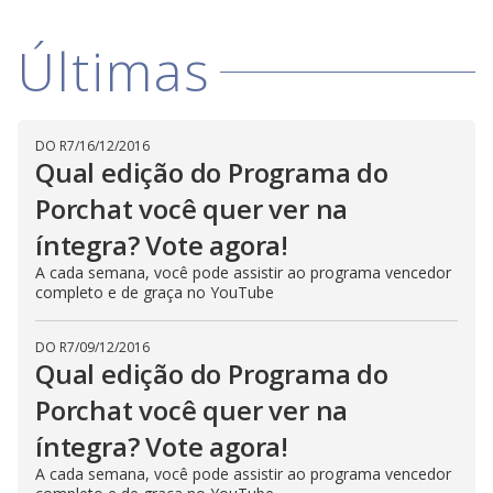
V
d
o
Últimas
i
d
DO R7
/
16/12/2016
Qual edição do Programa do
e
Porchat você quer ver na
íntegra? Vote agora!
o
A cada semana, você pode assistir ao programa vencedor
completo e de graça no YouTube
DO R7
/
09/12/2016
Qual edição do Programa do
Porchat você quer ver na
íntegra? Vote agora!
A cada semana, você pode assistir ao programa vencedor