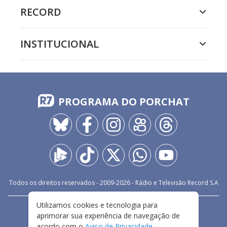
RECORD
INSTITUCIONAL
PROGRAMA DO PORCHAT
Todos os direitos reservados - 2009-
2026
- Rádio e Televisão Record S.A
Utilizamos cookies e tecnologia para
CARREIRA
FALE CONOSCO
PRIVACIDADE
aprimorar sua experiência de navegação de
TERMOS E CONDIÇÕES DE USO
acordo com o
Aviso de Privacidade
.