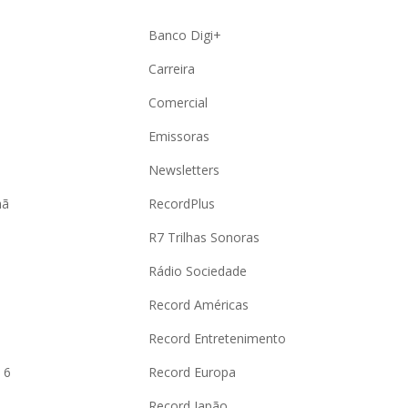
Banco Digi+
Carreira
Comercial
Emissoras
Newsletters
hã
RecordPlus
R7 Trilhas Sonoras
Rádio Sociedade
Record Américas
o
Record Entretenimento
 6
Record Europa
Record Japão