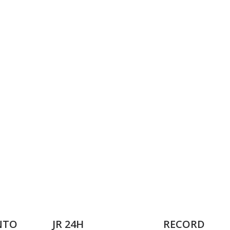
NTO
JR 24H
RECORD