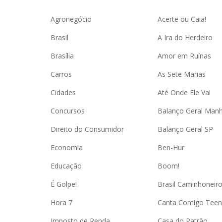
Agronegócio
Acerte ou Caia!
Brasil
A Ira do Herdeiro
Brasília
Amor em Ruínas
Carros
As Sete Marias
Cidades
Até Onde Ele Vai
Concursos
Balanço Geral Man
Direito do Consumidor
Balanço Geral SP
Economia
Ben-Hur
Educação
Boom!
É Golpe!
Brasil Caminhoneir
Hora 7
Canta Comigo Teen
Imposto de Renda
Casa do Patrão