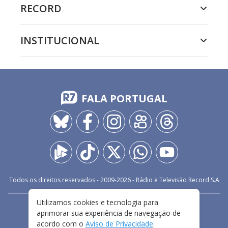
RECORD
INSTITUCIONAL
FALA PORTUGAL
Todos os direitos reservados - 2009-
2026
- Rádio e Televisão Record S.A
Utilizamos cookies e tecnologia para
CARREIRA
FALE CONOSCO
PRIVACIDADE
aprimorar sua experiência de navegação de
TERMOS E CONDIÇÕES DE USO
acordo com o
Aviso de Privacidade
.