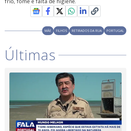
frio, fome e falta de higiene.
MÃE
FILHOS
RETIRADOS DA RUA
PORTUGAL
Últimas