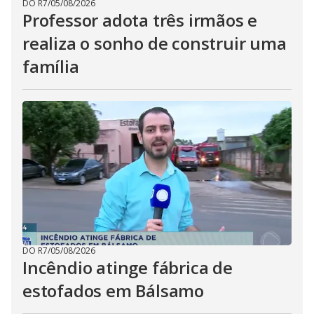
DO R7
/
05/08/2026
Professor adota três irmãos e
realiza o sonho de construir uma
família
DO R7
/
05/08/2026
Incêndio atinge fábrica de
estofados em Bálsamo