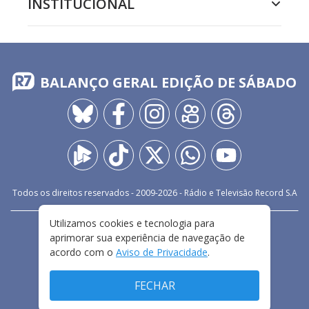
INSTITUCIONAL
BALANÇO GERAL EDIÇÃO DE SÁBADO
Todos os direitos reservados - 2009-
2026
- Rádio e Televisão Record S.A
Utilizamos cookies e tecnologia para
CARREIRA
FALE CONOSCO
PRIVACIDADE
aprimorar sua experiência de navegação de
TERMOS E CONDIÇÕES DE USO
acordo com o
Aviso de Privacidade
.
FECHAR