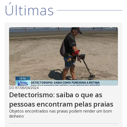
i
Últimas
d
e
o
DO R7
/
06/04/2024
Detectorismo: saiba o que as
pessoas encontram pelas praias
Objetos encontrados nas praias podem render um bom
dinheiro