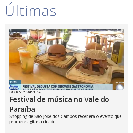
i
Últimas
d
e
o
DO R7
/
05/04/2024
Festival de música no Vale do
Paraíba
Shopping de São José dos Campos receberá o evento que
promete agitar a cidade