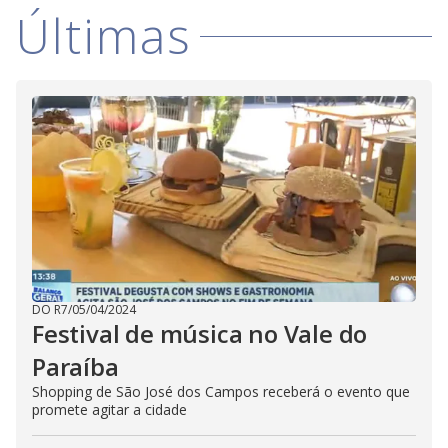
i
Últimas
d
e
o
DO R7
/
05/04/2024
Festival de música no Vale do
Paraíba
Shopping de São José dos Campos receberá o evento que
promete agitar a cidade