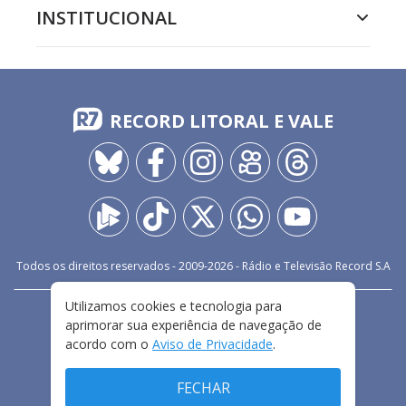
INSTITUCIONAL
RECORD LITORAL E VALE
Todos os direitos reservados - 2009-
2026
- Rádio e Televisão Record S.A
Utilizamos cookies e tecnologia para
CARREIRA
FALE CONOSCO
PRIVACIDADE
aprimorar sua experiência de navegação de
TERMOS E CONDIÇÕES DE USO
acordo com o
Aviso de Privacidade
.
FECHAR