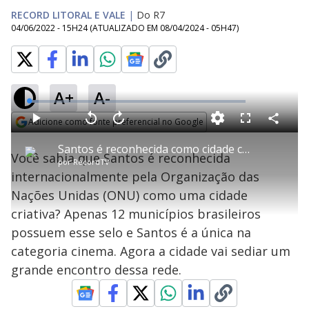
RECORD LITORAL E VALE
|
Do R7
04/06/2022 - 15H24
(ATUALIZADO EM
08/04/2024 - 05H47
)
A+
A-
L
o
a
Adicione como fonte preferencial no Google
d
C
P
V
A
P
F
e
o
l
o
v
u
Opens in new window
d
m
a
l
a
l
:
Santos é reconhecida como cidade criativa pela ONU
p
y
t
n
l
4
Você sabia que Santos é reconhecida
a
a
ç
s
.
por
RecordTV
r
r
a
c
3
t
1
r
l
r
0
internacionalmente pela Organização das
i
0
1
e
%
l
s
0
e
h
Nações Unidas (ONU) como uma cidade
e
s
n
a
g
e
r
u
g
criativa? Apenas 12 municípios brasileiros
n
u
a
d
n
o
d
possuem esse selo e Santos é a única na
s
o
s
categoria cinema. Agora a cidade vai sediar um
y
grande encontro dessa rede.
M
u
d