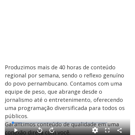
Produzimos mais de 40 horas de conteúdo
regional por semana, sendo o reflexo genuíno
do povo pernambucano. Contamos com uma
equipe de peso, que abrange desde o
jornalismo até o entretenimento, oferecendo
uma programação diversificada para todos os
públicos.
Garantimos conteúdo de qualidade em uma
L
o
a
conexão direta com você.
d
C