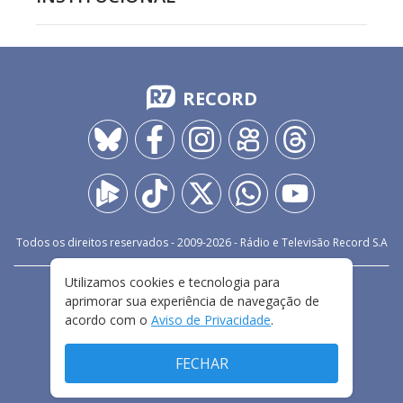
RECORD
Todos os direitos reservados - 2009-
2026
- Rádio e Televisão Record S.A
Utilizamos cookies e tecnologia para
CARREIRA
FALE CONOSCO
PRIVACIDADE
aprimorar sua experiência de navegação de
TERMOS E CONDIÇÕES DE USO
acordo com o
Aviso de Privacidade
.
FECHAR