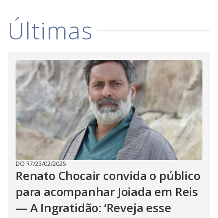
V
i
Últimas
d
e
o
DO R7
/
23/02/2025
Renato Chocair convida o público
para acompanhar Joiada em Reis
— A Ingratidão: ‘Reveja esse