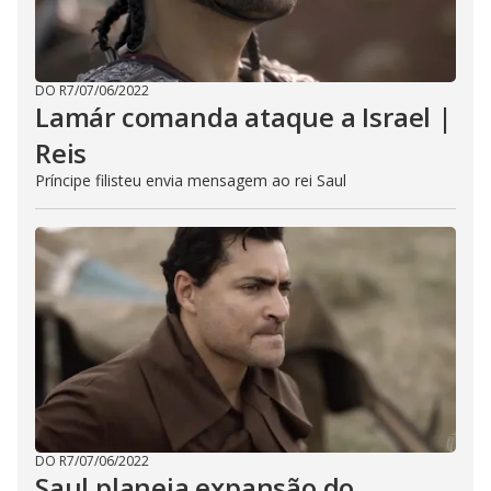
DO R7
/
07/06/2022
Lamár comanda ataque a Israel |
Reis
Príncipe filisteu envia mensagem ao rei Saul
DO R7
/
07/06/2022
Saul planeja expansão do