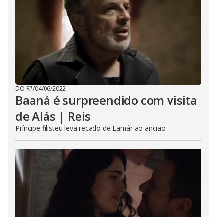
DO R7
/
04/06/2022
Baaná é surpreendido com visita
de Alás | Reis
Príncipe filisteu leva recado de Lamár ao ancião