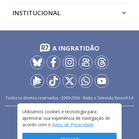
INSTITUCIONAL
A INGRATIDÃO
Todos os direitos reservados - 2009-
2026
- Rádio e Televisão Record S.A
Utilizamos cookies e tecnologia para
CARREIRA
FALE CONOSCO
PRIVACIDADE
aprimorar sua experiência de navegação de
TERMOS E CONDIÇÕES DE USO
acordo com o
Aviso de Privacidade
.