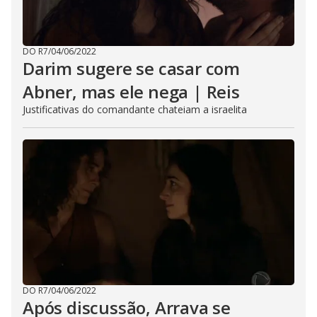
DO R7
/
04/06/2022
Darim sugere se casar com
Abner, mas ele nega | Reis
Justificativas do comandante chateiam a israelita
DO R7
/
04/06/2022
Após discussão, Arrava se