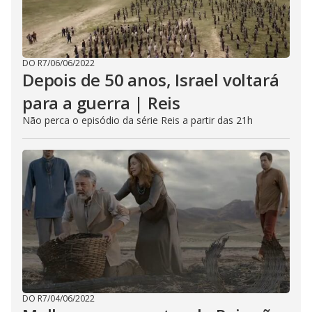
DO R7
/
06/06/2022
Depois de 50 anos, Israel voltará
para a guerra | Reis
Não perca o episódio da série Reis a partir das 21h
DO R7
/
04/06/2022