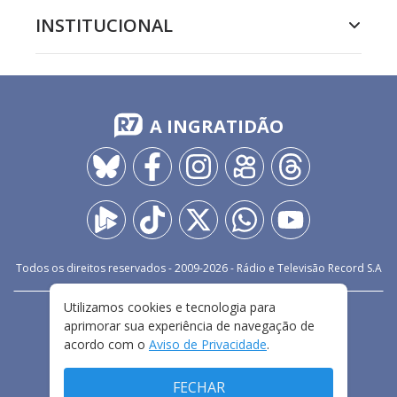
INSTITUCIONAL
A INGRATIDÃO
Todos os direitos reservados - 2009-
2026
- Rádio e Televisão Record S.A
Utilizamos cookies e tecnologia para
CARREIRA
FALE CONOSCO
PRIVACIDADE
aprimorar sua experiência de navegação de
TERMOS E CONDIÇÕES DE USO
acordo com o
Aviso de Privacidade
.
FECHAR