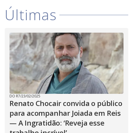
i
Últimas
d
e
o
DO R7
/
23/02/2025
Renato Chocair convida o público
para acompanhar Joiada em Reis
— A Ingratidão: ‘Reveja esse
trabalho incrível’