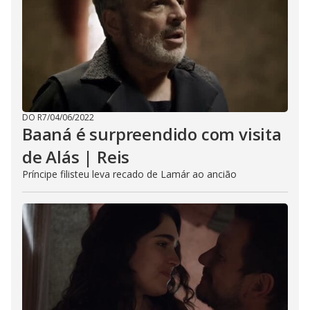
DO R7
/
04/06/2022
Baaná é surpreendido com visita
de Alás | Reis
Príncipe filisteu leva recado de Lamár ao ancião