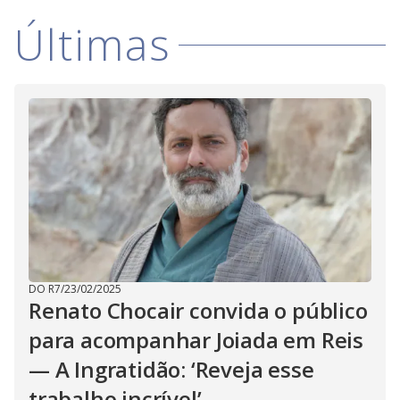
i
Últimas
d
e
o
DO R7
/
23/02/2025
Renato Chocair convida o público
para acompanhar Joiada em Reis
— A Ingratidão: ‘Reveja esse
trabalho incrível’