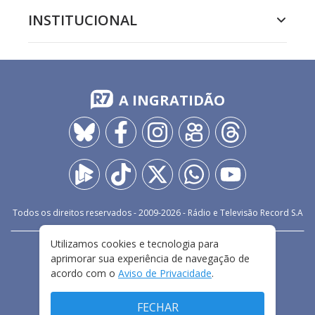
INSTITUCIONAL
A INGRATIDÃO
Todos os direitos reservados - 2009-
2026
- Rádio e Televisão Record S.A
Utilizamos cookies e tecnologia para
CARREIRA
FALE CONOSCO
PRIVACIDADE
aprimorar sua experiência de navegação de
TERMOS E CONDIÇÕES DE USO
acordo com o
Aviso de Privacidade
.
FECHAR