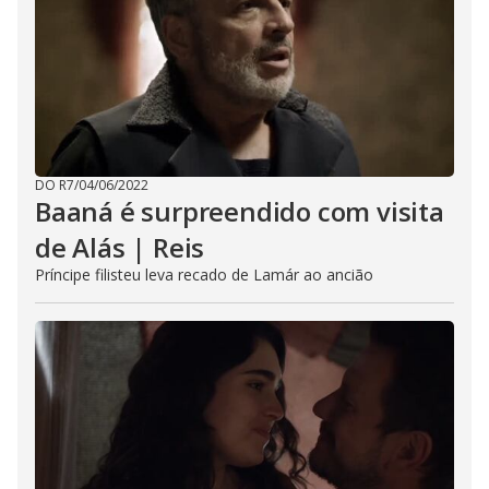
DO R7
/
04/06/2022
Baaná é surpreendido com visita
de Alás | Reis
Príncipe filisteu leva recado de Lamár ao ancião