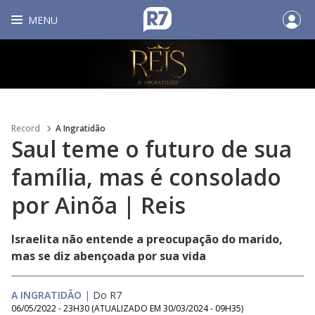
MENU
Record
A Ingratidão
Saul teme o futuro de sua
família, mas é consolado
por Ainõa | Reis
Israelita não entende a preocupação do marido,
mas se diz abençoada por sua vida
A INGRATIDÃO
|
Do R7
06/05/2022 - 23H30
(ATUALIZADO EM
30/03/2024 - 09H35
)