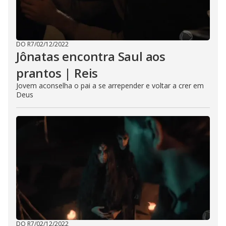
DO R7
/
02/12/2022
Jônatas encontra Saul aos
prantos | Reis
Jovem aconselha o pai a se arrepender e voltar a crer em
Deus
DO R7
/
02/12/2022