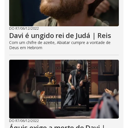
DO R7
/
06/12/2022
Davi é ungido rei de Judá | Reis
Com um chifre de azeite, Abiatar cumpre a vontade de
Deus em Hebrom
DO R7
/
06/12/2022
Áquis exige a morte de Davi |