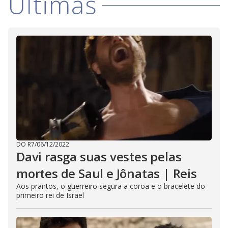
Últimas
d
e
o
DO R7
/
06/12/2022
Davi rasga suas vestes pelas
mortes de Saul e Jônatas | Reis
Aos prantos, o guerreiro segura a coroa e o bracelete do
primeiro rei de Israel