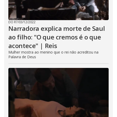
DO R7
/
03/12/2022
Narradora explica morte de Saul
ao filho: "O que cremos é o que
acontece" | Reis
Mulher mostra ao menino que o rei não acreditou na
Palavra de Deus