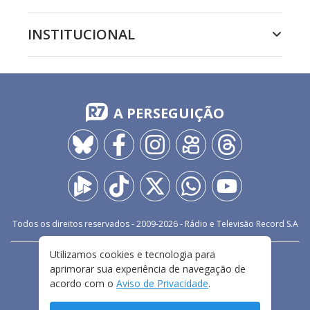
INSTITUCIONAL
A PERSEGUIÇÃO
Todos os direitos reservados - 2009-
2026
- Rádio e Televisão Record S.A
Utilizamos cookies e tecnologia para
CARREIRA
FALE CONOSCO
PRIVACIDADE
aprimorar sua experiência de navegação de
TERMOS E CONDIÇÕES DE USO
acordo com o
Aviso de Privacidade
.