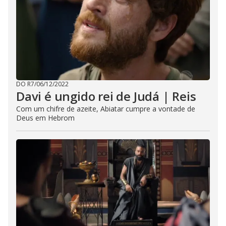
DO R7
/
06/12/2022
Davi é ungido rei de Judá | Reis
Com um chifre de azeite, Abiatar cumpre a vontade de
Deus em Hebrom