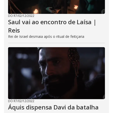
DO R7
/
02/12/2022
Saul vai ao encontro de Laísa |
Reis
Rei de Israel desmaia após o ritual de feitiçaria
DO R7
/
02/12/2022
Áquis dispensa Davi da batalha