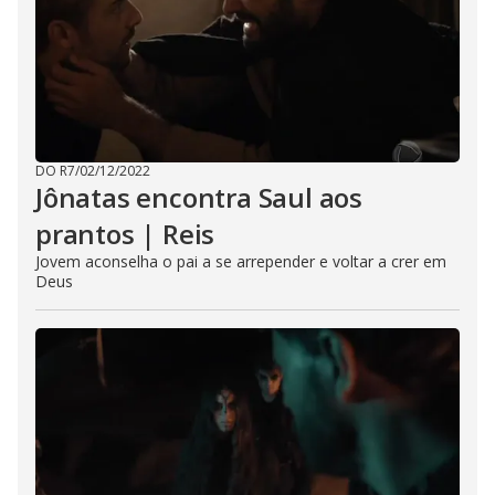
DO R7
/
02/12/2022
Jônatas encontra Saul aos
prantos | Reis
Jovem aconselha o pai a se arrepender e voltar a crer em
Deus