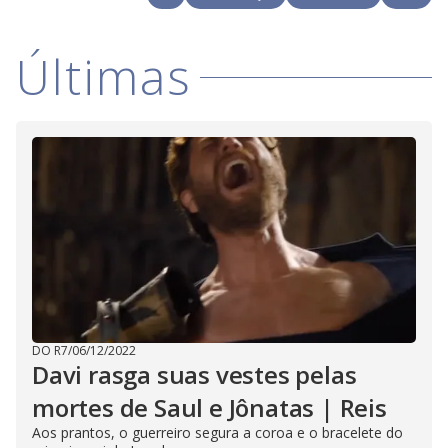
i
d
Últimas
e
o
DO R7
/
06/12/2022
Davi rasga suas vestes pelas
mortes de Saul e Jônatas | Reis
Aos prantos, o guerreiro segura a coroa e o bracelete do