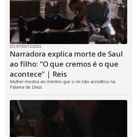
DO R7
/
03/12/2022
Narradora explica morte de Saul
ao filho: "O que cremos é o que
acontece" | Reis
Mulher mostra ao menino que o rei não acreditou na
Palavra de Deus