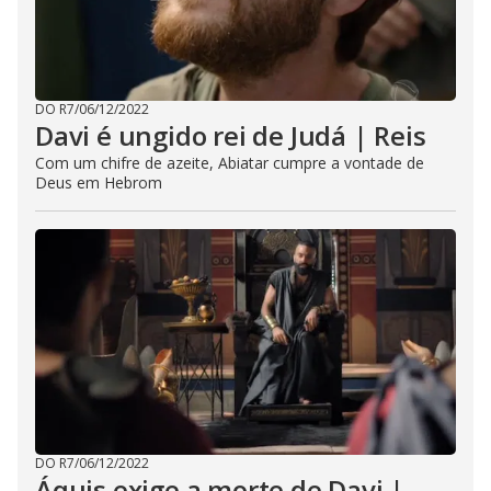
DO R7
/
06/12/2022
Davi é ungido rei de Judá | Reis
Com um chifre de azeite, Abiatar cumpre a vontade de
Deus em Hebrom
DO R7
/
06/12/2022
Áquis exige a morte de Davi |