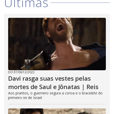
Últimas
d
e
o
DO R7
/
06/12/2022
Davi rasga suas vestes pelas
mortes de Saul e Jônatas | Reis
Aos prantos, o guerreiro segura a coroa e o bracelete do
primeiro rei de Israel