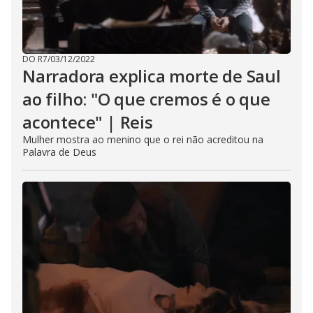
DO R7
/
03/12/2022
Narradora explica morte de Saul
ao filho: "O que cremos é o que
acontece" | Reis
Mulher mostra ao menino que o rei não acreditou na
Palavra de Deus