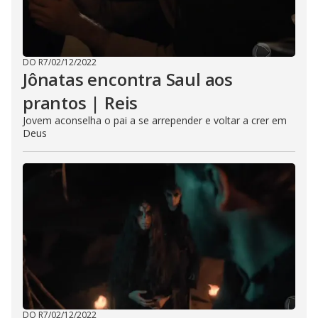
DO R7
/
02/12/2022
Jônatas encontra Saul aos
prantos | Reis
Jovem aconselha o pai a se arrepender e voltar a crer em
Deus
DO R7
/
02/12/2022