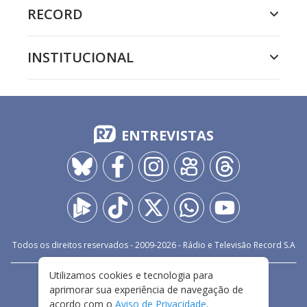
RECORD
INSTITUCIONAL
ENTREVISTAS
Todos os direitos reservados - 2009-
2026
- Rádio e Televisão Record S.A
Utilizamos cookies e tecnologia para
CARREIRA
FALE CONOSCO
PRIVACIDADE
aprimorar sua experiência de navegação de
TERMOS E CONDIÇÕES DE USO
acordo com o
Aviso de Privacidade
.