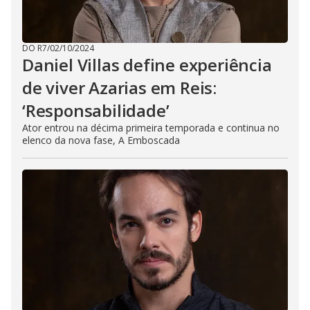
DO R7
/
02/10/2024
Daniel Villas define experiência
de viver Azarias em Reis:
‘Responsabilidade’
Ator entrou na décima primeira temporada e continua no
elenco da nova fase, A Emboscada