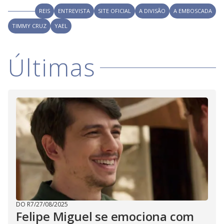
REIS
ENTREVISTA
SITE OFICIAL
A DIVISÃO
A EMBOSCADA
TIMMY CRUZ
YAEL
Últimas
DO R7
/
27/08/2025
Felipe Miguel se emociona com