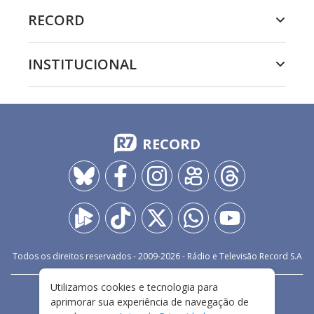
RECORD
INSTITUCIONAL
RECORD
Todos os direitos reservados - 2009-
2026
- Rádio e Televisão Record S.A
Utilizamos cookies e tecnologia para
CARREIRA
FALE CONOSCO
PRIVACIDADE
aprimorar sua experiência de navegação de
TERMOS E CONDIÇÕES DE USO