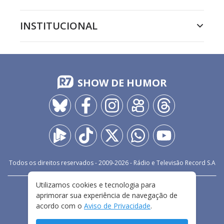
INSTITUCIONAL
SHOW DE HUMOR
Todos os direitos reservados - 2009-
2026
- Rádio e Televisão Record S.A
Utilizamos cookies e tecnologia para
CARREIRA
FALE CONOSCO
PRIVACIDADE
aprimorar sua experiência de navegação de
TERMOS E CONDIÇÕES DE USO
acordo com o
Aviso de Privacidade
.