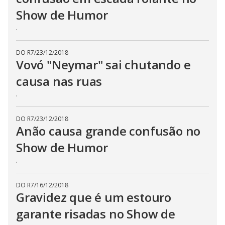
Show de Humor
.
DO R7
/
23/12/2018
Vovó "Neymar" sai chutando e
causa nas ruas
.
DO R7
/
23/12/2018
Anão causa grande confusão no
Show de Humor
.
DO R7
/
16/12/2018
Gravidez que é um estouro
garante risadas no Show de