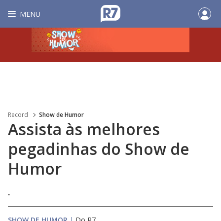
MENU
Record
Show de Humor
Assista às melhores
pegadinhas do Show de
Humor
.
SHOW DE HUMOR
|
Do R7