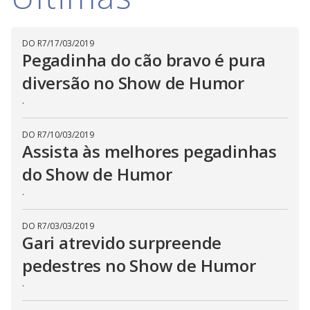
i
DO R7
/
17/03/2019
d
Pegadinha do cão bravo é pura
diversão no Show de Humor
e
.
DO R7
/
10/03/2019
o
Assista às melhores pegadinhas
do Show de Humor
.
DO R7
/
03/03/2019
Gari atrevido surpreende
pedestres no Show de Humor
.