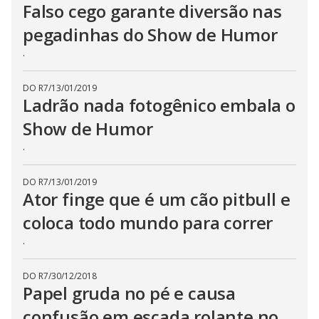
Falso cego garante diversão nas
pegadinhas do Show de Humor
.
DO R7
/
13/01/2019
Ladrão nada fotogênico embala o
Show de Humor
.
DO R7
/
13/01/2019
Ator finge que é um cão pitbull e
coloca todo mundo para correr
.
DO R7
/
30/12/2018
Papel gruda no pé e causa
confusão em escada rolante no